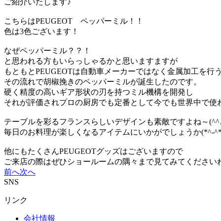
ご紹介いたします♪
こちらはPEUGEOT ペッパーミル！！
色は3色ございます！
なぜペッパーミル？？！
と思われる方もいらっしゃるかと思いますますが
もともとPEUGEOTは自動車メーカーではなく金属加工を行
その流れで胡椒挽きのペッパーミルが誕生したのです。
硬く精度の高いギア形状の刃を持つミル機構を開発し
それが評価されプロの厨房でも定番として今でも世界中で使
テーブルを彩るフランスらしいデザインも素敵ですよね～(^^
毎日のお料理が楽しくなるアイテムにいかがでしょうか(*^-^*
他にもたくさんPEUGEOTグッズはございますので
ご来店の際はぜひショールームの隅々まで見てみてください
前へ
次へ
SNS
リンク
会社情報