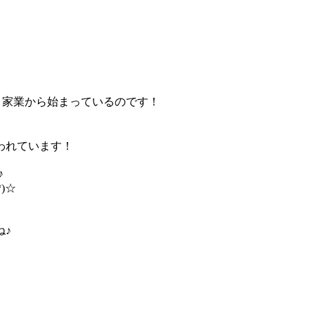
う家業から始まっているのです！
われています！
♪
)☆
ね♪