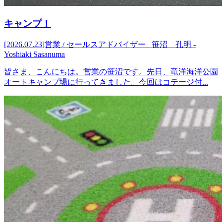
キャンプ！
[2026.07.23]
営業 / セールスアドバイザー 笹沼 孔明 -
Yoshiaki Sasanuma
皆さま、こんにちは。営業の笹沼です。先日、竜洋海洋公園
オートキャンプ場に行ってきました。今回はコテージ付...