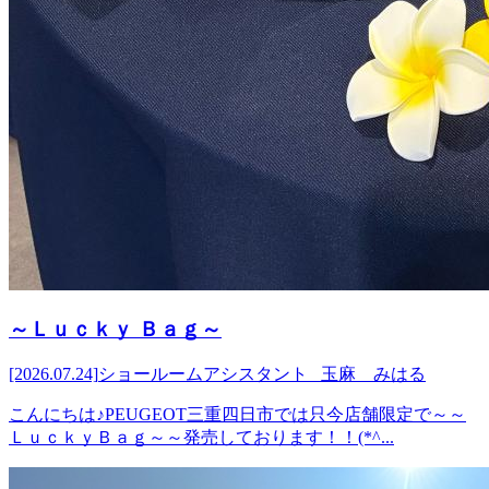
～Ｌｕｃｋｙ Ｂａｇ～
[2026.07.24]
ショールームアシスタント 玉麻 みはる
こんにちは♪PEUGEOT三重四日市では只今店舗限定で～～
ＬｕｃｋｙＢａｇ～～発売しております！！(*^...