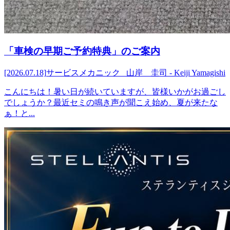
「車検の早期ご予約特典」のご案内
[2026.07.18]
サービスメカニック 山岸 圭司 - Keiji Yamagishi
こんにちは！暑い日が続いていますが、皆様いかがお過ごし
でしょうか？最近セミの鳴き声が聞こえ始め、夏が来たな
ぁ！と...