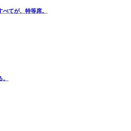
。7席すべてが、特等席。
る。